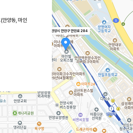
호(안양동, 마인
경기 안양시 만안구 만안로 284