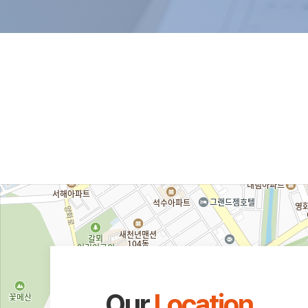
Our
Location